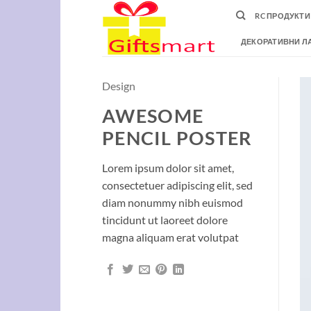
Skip
RC ПРОДУКТИ
to
content
ДЕКОРАТИВНИ Л
Design
AWESOME
PENCIL POSTER
Lorem ipsum dolor sit amet,
consectetuer adipiscing elit, sed
diam nonummy nibh euismod
tincidunt ut laoreet dolore
magna aliquam erat volutpat