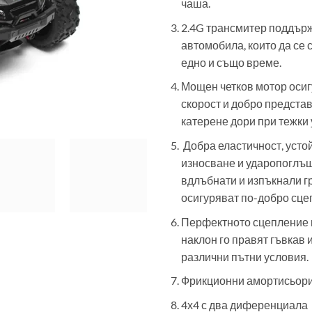
чаша.
2.4G трансмитер поддърж
автомобила, които да се 
едно и също време.
Мощен четков мотор осиг
скорост и добро предста
катерене дори при тежки 
Добра еластичност, усто
износване и ударопоглъщ
вдлъбнати и изпъкнали 
осигуряват по-добро сце
Перфектното сцепление 
наклон го правят гъвкав 
различни пътни условия.
Фрикционни амортисьор
4х4 с два диференциала