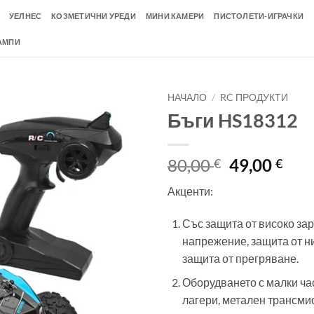
УЕЛНЕС
КОЗМЕТИЧНИ УРЕДИ
МИНИ КАМЕРИ
ПИСТОЛЕТИ-ИГРАЧКИ
АМПИ
НАЧАЛО
/
RC ПРОДУКТИ
Бъги HS18312
Add to
wishlist
Original
Тек
80,00
49,00
€
€
price
цен
Акценти:
was:
е:
80,00 €.
49,0
Със защита от високо за
напрежение, защита от н
защита от прегряване.
Оборудването с малки ча
лагери, метален трансми