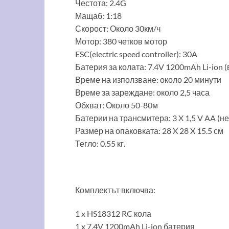
Честота: 2.4G
Мащаб: 1:18
Скорост: Около 30км/ч
Мотор: 380 четков мотор
ESC(electric speed controller): 30A
Батерия за колата: 7.4V 1200mAh Li-ion 
Време на използване: около 20 минути
Време за зареждане: около 2,5 часа
Обхват: Около 50-80м
Батерии на трансмитера: 3 X 1,5 V AA (н
Размер на опаковката: 28 X 28 X 15.5 см
Тегло: 0.55 кг.
Комплектът включва:
1 x HS18312 RC кола
1 x 7.4V 1200mAh Li-ion батерия