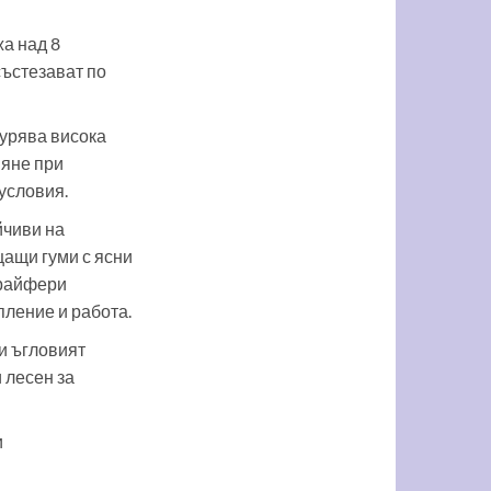
а над 8
състезават по
урява висока
вяне при
условия.
йчиви на
ащи гуми с ясни
грайфери
пление и работа.
и ъгловият
и лесен за
и