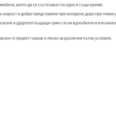
мобила, които да се състезават по едно и също време.
 скорост и добро представяне при катерене дори при тежки 
носване и ударопоглъщащи гуми с ясни вдлъбнати и изпъкна
клон го правят гъвкав и лесен за различни пътни условия.