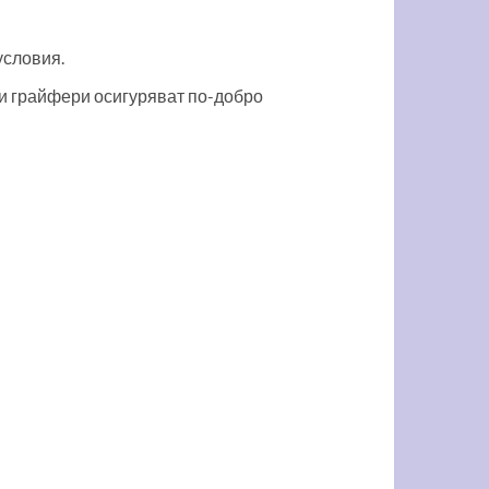
условия.
ли грайфери осигуряват по-добро