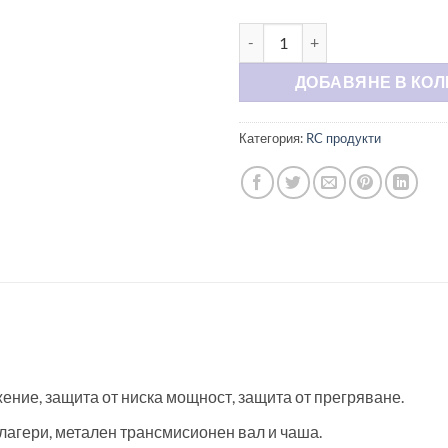
количество за Бъги HS18312
Alternative:
ДОБАВЯНЕ В КОЛ
Категория:
RC продукти
ение, защита от ниска мощност, защита от прегряване.
лагери, метален трансмисионен вал и чаша.