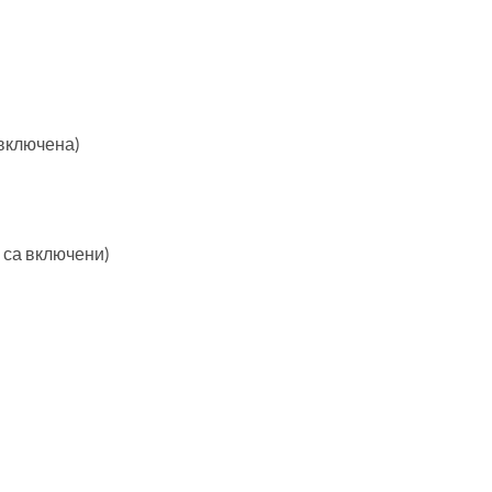
(включена)
е са включени)