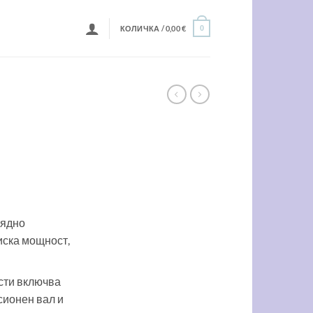
КОЛИЧКА /
0,00
€
0
ущата
а
0 €.
рядно
иска мощност,
сти включва
сионен вал и