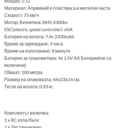
Мащаб: 1:12
Материал: Алуминий и пластмаса и метални части
Скорост: 75 км/ч
Мотор: Безчетков 2845 4300kv
ESC(electric speed controller): 60A
Батерия на колата: 7.4v 2200mAh
Време за зареждане: 3 часа
Време на използване: 8 минути
Батерии за трансмитера: 4х 1.5V АА Батерии(не са
включени)
Обхват: 100 метра
Размер на опаковката: 46х23х14 см.
Тегло на колата: 0.93 кг.
Комплектът включва:
1 x RC кола/бъги
1 х Дистанционно