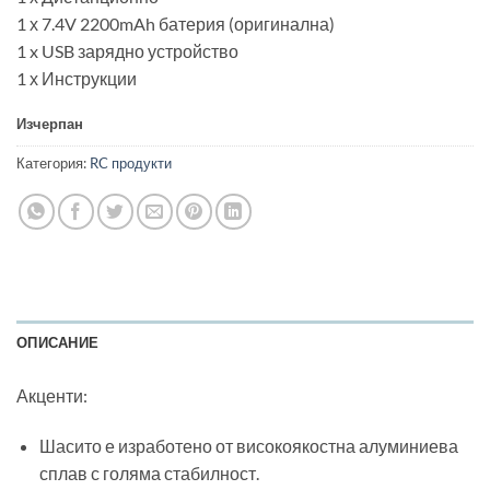
1 х 7.4V 2200mAh батерия (оригинална)
1 x USB зарядно устройство
1 х Инструкции
Изчерпан
Категория:
RC продукти
ОПИСАНИЕ
Акценти:
Шасито е изработено от високоякостна алуминиева
сплав с голяма стабилност.