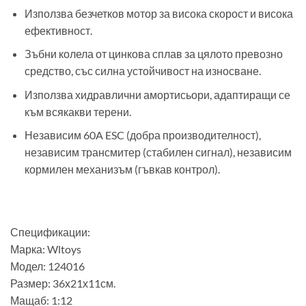
Използва безчетков мотор за висока скорост и висока
ефективност.
Зъбни колела от цинкова сплав за цялото превозно
средство, със силна устойчивост на износване.
Използва хидравлични амортисьори, адаптиращи се
към всякакви терени.
Независим 60A ESC (добра производителност),
независим трансмитер (стабилен сигнал), независим
кормилен механизъм (гъвкав контрол).
Спецификации:
Марка: Wltoys
Модел: 124016
Размер: 36х21х11см.
Мащаб: 1:12