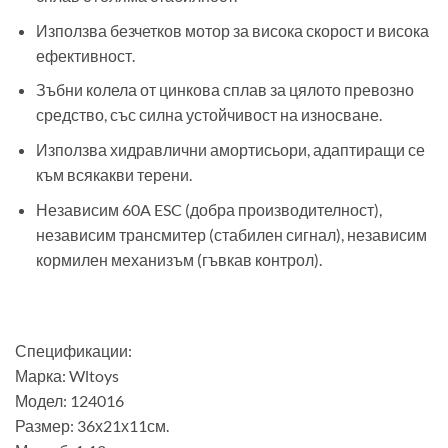
Използва безчетков мотор за висока скорост и висока
ефективност.
Зъбни колела от цинкова сплав за цялото превозно
средство, със силна устойчивост на износване.
Използва хидравлични амортисьори, адаптиращи се
към всякакви терени.
Независим 60A ESC (добра производителност),
независим трансмитер (стабилен сигнал), независим
кормилен механизъм (гъвкав контрол).
Спецификации:
Марка: Wltoys
Модел: 124016
Размер: 36х21х11см.