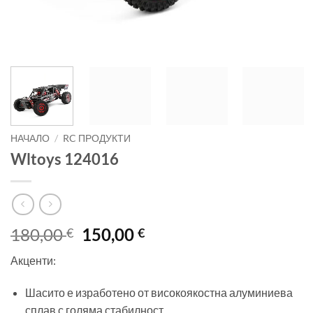
НАЧАЛО
/
RC ПРОДУКТИ
Wltoys 124016
Original
Текущата
180,00
150,00
€
€
price
цена
Акценти:
was:
е:
180,00 €.
150,00 €.
Шасито е изработено от високоякостна алуминиева
сплав с голяма стабилност.