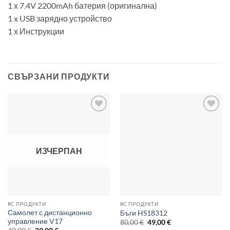
1 х 7.4V 2200mAh батерия (оригинална)
1 x USB зарядно устройство
1 х Инструкции
СВЪРЗАНИ ПРОДУКТИ
Add to
Add to
wishlist
wishlist
ИЗЧЕРПАН
RC ПРОДУКТИ
RC ПРОДУКТИ
Самолет с дистанционно
Бъги HS18312
управление V17
Original
Текущата
80,00
€
49,00
€
price
цена