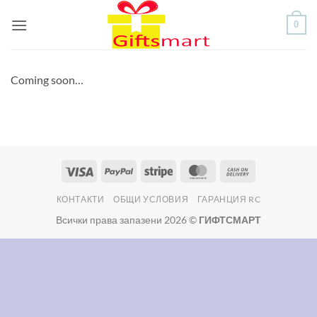
Skip
0
to
content
Coming soon…
Visa
PayPal
Stripe
MasterCard
Cash
On
КОНТАКТИ
ОБЩИ УСЛОВИЯ
ГАРАНЦИЯ RC
Delivery
Всички права запазени 2026 ©
ГИФТСМАРТ