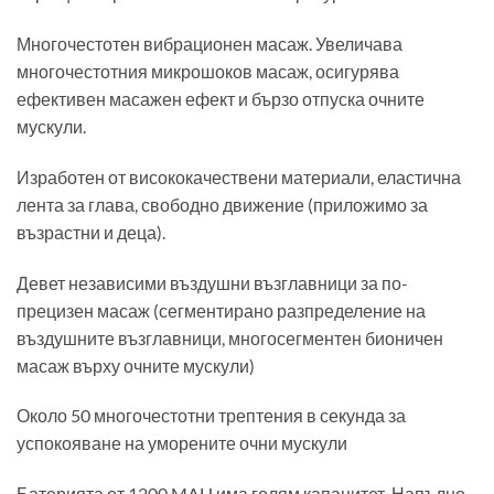
Многочестотен вибрационен масаж. Увеличава
многочестотния микрошоков масаж, осигурява
ефективен масажен ефект и бързо отпуска очните
мускули.
Изработен от висококачествени материали, еластична
лента за глава, свободно движение (приложимо за
възрастни и деца).
Девет независими въздушни възглавници за по-
прецизен масаж (сегментирано разпределение на
въздушните възглавници, многосегментен бионичен
масаж върху очните мускули)
Около 50 многочестотни трептения в секунда за
успокояване на уморените очни мускули
Батерията от 1200 MAH има голям капацитет. Напълно