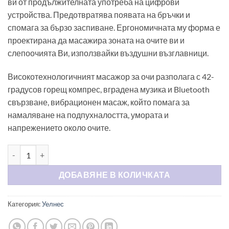
ви от продължителната употреба на цифрови
устройства. Предотвратява появата на бръчки и
спомага за бързо заспиване. Ергономичната му форма е
проектирана да масажира зоната на очите ви и
слепоочията Ви, използвайки въздушни възглавници.
Високотехнологичният масажор за очи разполага с 42-
градусов горещ компрес, вградена музика и Bluetooth
свързване, вибрационен масаж, който помага за
намаляване на подпухналостта, умората и
напрежението около очите.
количество за Уелнес масажор за очи и слепоочия с въздушн
Alternative:
ДОБАВЯНЕ В КОЛИЧКАТА
Категория:
Уелнес