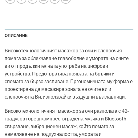
ОПИСАНИЕ
Високотехнологичният масажор за очи и слепоочия
помага за облекчаване главоболие и умората на очите
ви от продължителната употреба на цифрови
устройства. Предотвратява появата на бръчки и
спомага за бързо заспиване. Ергономичната му форма е
проектирана да масажира зоната на очите ви и
слепоочията Ви, използвайки въздушни възглавници.
Високотехнологичният масажор за очи разполага с 42-
градусов горещ компрес, вградена музика и Bluetooth
свързване, вибрационен масаж, който помага за
намаляване на подпухналостта, умората и