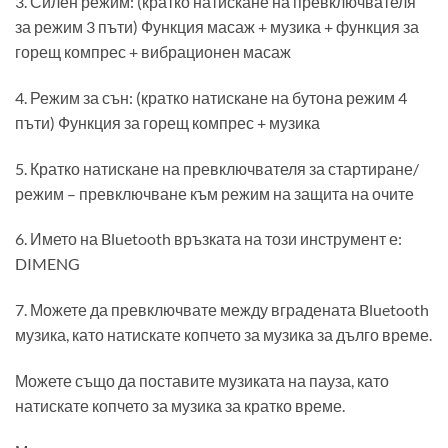
3. Силен режим: (кратко натискане на превключвателя
за режим 3 пъти) Функция масаж + музика + функция за
горещ компрес + вибрационен масаж
4. Режим за сън: (кратко натискане на бутона режим 4
пъти) Функция за горещ компрес + музика
5. Кратко натискане на превключвателя за стартиране/
режим – превключване към режим на защита на очите
6. Името на Bluetooth връзката на този инструмент е:
DIMENG
7. Можете да превключвате между вградената Bluetooth
музика, като натискате копчето за музика за дълго време.
Можете също да поставите музиката на пауза, като
натискате копчето за музика за кратко време.