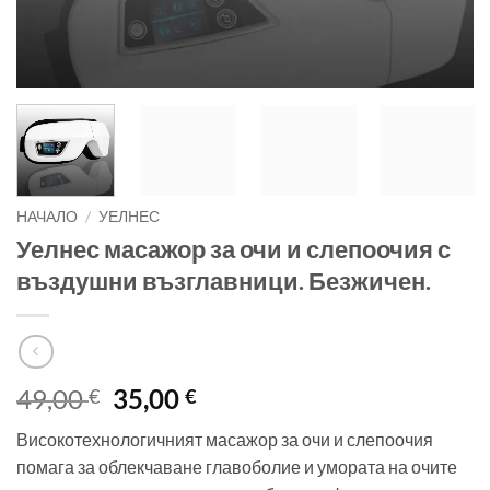
НАЧАЛО
/
УЕЛНЕС
Уелнес масажор за очи и слепоочия с
въздушни възглавници. Безжичен.
Original
Текущата
49,00
35,00
€
€
price
цена
Високотехнологичният масажор за очи и слепоочия
was:
е:
помага за облекчаване главоболие и умората на очите
49,00 €.
35,00 €.