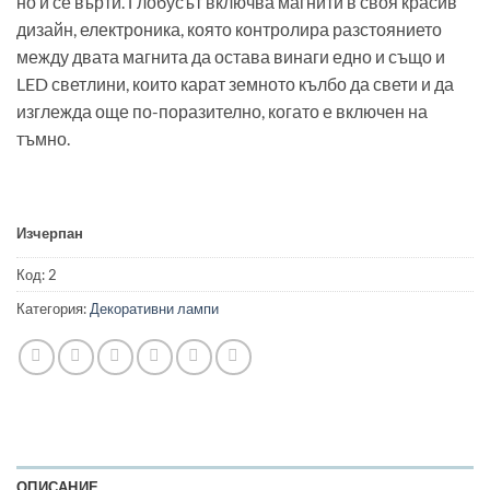
но и се върти. Глобусът включва магнити в своя красив
дизайн, електроника, която контролира разстоянието
между двата магнита да остава винаги едно и също и
LED светлини, които карат земното кълбо да свети и да
изглежда още по-поразително, когато е включен на
тъмно.
Изчерпан
Код:
2
Категория:
Декоративни лампи
ОПИСАНИЕ