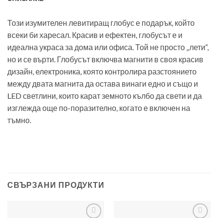
Този изумителен левитиращ глобус е подарък, който
всеки би харесал. Красив и ефектен, глобусът е и
идеална украса за дома или офиса. Той не просто „лети“,
но и се върти. Глобусът включва магнити в своя красив
дизайн, електроника, която контролира разстоянието
между двата магнита да остава винаги едно и също и
LED светлини, които карат земното кълбо да свети и да
изглежда още по-поразително, когато е включен на
тъмно.
СВЪРЗАНИ ПРОДУКТИ