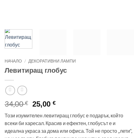
НАЧАЛО
/
ДЕКОРАТИВНИ ЛАМПИ
Левитиращ глобус
34,00
Original
Текущата
€
25,00
€
price
цена
Този изумителен левитиращ глобус е подарък, който
was:
е:
всеки би харесал. Красив и ефектен, глобусът е и
34,00 €.
25,00 €.
идеална украса за дома или офиса. Той не просто „лети“,