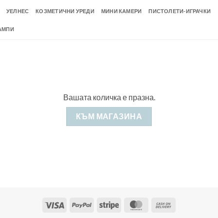
УЕЛНЕС
КОЗМЕТИЧНИ УРЕДИ
МИНИ КАМЕРИ
ПИСТОЛЕТИ-ИГРАЧКИ
АМПИ
Вашата количка е празна.
КЪМ МАГАЗИНА
Visa
PayPal
Stripe
MasterCard
Cash
On